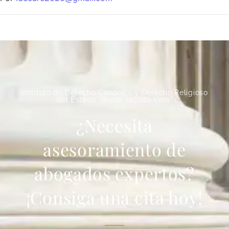
Instituto de Derecho Canónico y Derecho Religioso
del Estado "Beato Jacinto Vera"
¿Necesita
asesoramiento de
abogados expertos?
¡Consiga una cita hoy!