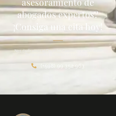
asesoramiento de
abogados expertos?
¡Consiga una cita hoy!
Nos dedicamos al Derecho Canónico y al Derecho
Religioso
del Estado en Uruguay
(+598) 99 352 963