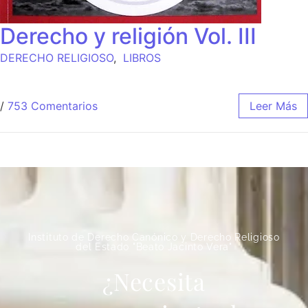
Derecho y religión Vol. III
DERECHO RELIGIOSO
,
LIBROS
/
753 Comentarios
Leer Más
Instituto de Derecho Canónico y Derecho Religioso
del Estado "Beato Jacinto Vera"
¿Necesita