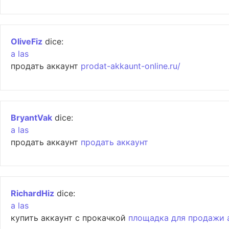
OliveFiz
dice:
a las
продать аккаунт
prodat-akkaunt-online.ru/
BryantVak
dice:
a las
продать аккаунт
продать аккаунт
RichardHiz
dice:
a las
купить аккаунт с прокачкой
площадка для продажи 