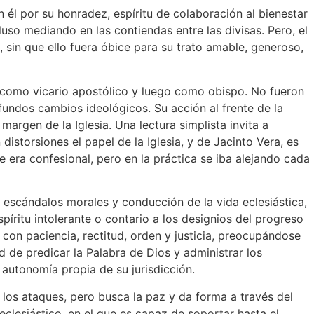
n él por su honradez, espíritu de colaboración al bienestar
luso mediando en las contiendas entre las divisas. Pero, el
, sin que ello fuera óbice para su trato amable, generoso,
ro como vicario apostólico y luego como obispo. No fueron
ofundos cambios ideológicos. Su acción al frente de la
argen de la Iglesia. Una lectura simplista invita a
istorsiones el papel de la Iglesia, y de Jacinto Vera, es
 era confesional, pero en la práctica se iba alejando cada
a, escándalos morales y conducción de la vida eclesiástica,
píritu intolerante o contario a los designios del progreso
á con paciencia, rectitud, orden y justicia, preocupándose
ad de predicar la Palabra de Dios y administrar los
a autonomía propia de su jurisdicción.
e los ataques, pero busca la paz y da forma a través del
eclesiástico, en el que es capaz de soportar hasta el