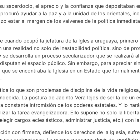
e su sacerdocio, el aprecio y la confianza que depositaban e
procuró ayudar a la paz y a la unidad de los orientales, inc
zo estar al margen de los vaivenes de la política inmediata
ble cuando ocupó la jefatura de la Iglesia uruguaya, prime
 una realidad no solo de inestabilidad política, sino de pr
se desarrolla un proceso secularizador que se realizará al m
sputan el espacio público. Sin embargo, para apreciar sin d
a que se encontraba la Iglesia en un Estado que formalmente
.
tica lo que son problemas de disciplina de la vida religios
ndebida. La postura de Jacinto Vera lejos de ser la de un es
 la constante intromisión de los poderes estatales. Y lo har
alizar la tarea evangelizadora. Ello supone no solo la libert
egir cargos eclesiásticos, administrar justicia, etc.) con l
ación con firmeza, defiende los derechos de la Iglesia, sufr
 en sus pretensiones. Lo mismo podemos decir del conflicto 