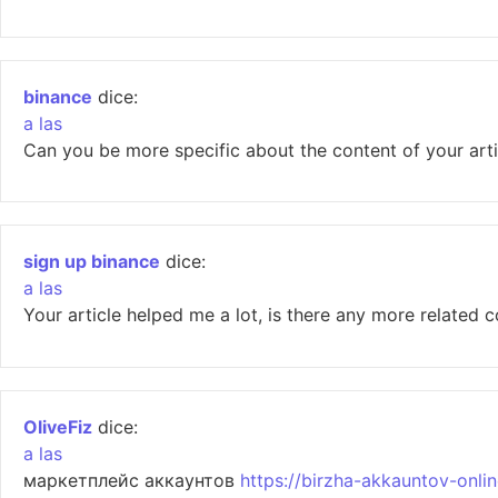
binance
dice:
a las
Can you be more specific about the content of your artic
sign up binance
dice:
a las
Your article helped me a lot, is there any more related 
OliveFiz
dice:
a las
маркетплейс аккаунтов
https://birzha-akkauntov-onlin