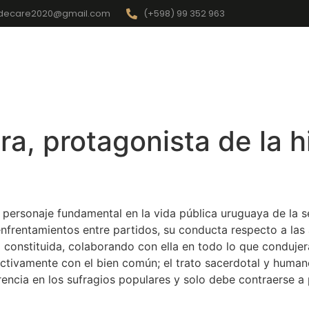
idecare2020@gmail.com
(+598) 99 352 963
Canónico
Derecho Religioso
Jacinto Vera
Noticias
ra, protagonista de la h
 personaje fundamental en la vida pública uruguaya de la s
 enfrentamientos entre partidos, su conducta respecto a las
d constituida, colaborando con ella en todo lo que condujera
activamente con el bien común; el trato sacerdotal y humano 
rencia en los sufragios populares y solo debe contraerse a 