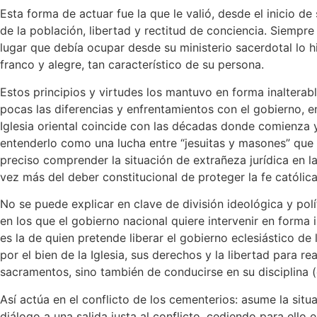
Esta forma de actuar fue la que le valió, desde el inicio d
de la población, libertad y rectitud de conciencia. Siempre 
lugar que debía ocupar desde su ministerio sacerdotal lo hi
franco y alegre, tan característico de su persona.
Estos principios y virtudes los mantuvo en forma inaltera
pocas las diferencias y enfrentamientos con el gobierno, en
Iglesia oriental coincide con las décadas donde comienza y 
entenderlo como una lucha entre “jesuitas y masones” que di
preciso comprender la situación de extrañeza jurídica en l
vez más del deber constitucional de proteger la fe católica
No se puede explicar en clave de división ideológica y polí
en los que el gobierno nacional quiere intervenir en forma i
es la de quien pretende liberar el gobierno eclesiástico de
por el bien de la Iglesia, sus derechos y la libertad para re
sacramentos, sino también de conducirse en su disciplina (el
Así actúa en el conflicto de los cementerios: asume la situ
diálogo a una salida justa al conflicto, cediendo para ello