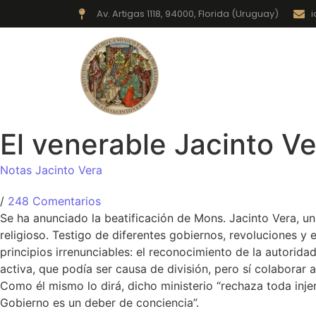
Av. Artigas 1118, 94000, Florida (Uruguay)
INICIO
Derecho 
El venerable Jacinto Ve
Notas Jacinto Vera
/
248 Comentarios
Se ha anunciado la beatificación de Mons. Jacinto Vera, un
religioso. Testigo de diferentes gobiernos, revoluciones y
principios irrenunciables: el reconocimiento de la autorida
activa, que podía ser causa de división, pero sí colaborar 
Como él mismo lo dirá, dicho ministerio “rechaza toda inje
Gobierno es un deber de conciencia”.