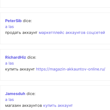
PeterSib
dice:
a las
продать аккаунт
маркетплейс аккаунтов соцсетей
RichardHiz
dice:
a las
купить аккаунт
https://magazin-akkauntov-online.ru/
Jamesduh
dice:
a las
магазин аккаунтов
купить аккаунт